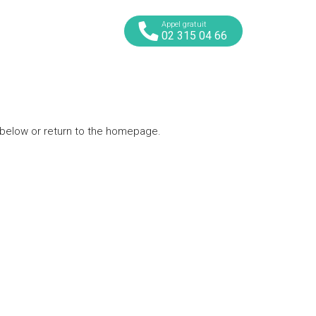
Appel gratuit
02 315 04 66
x below or return to the homepage.